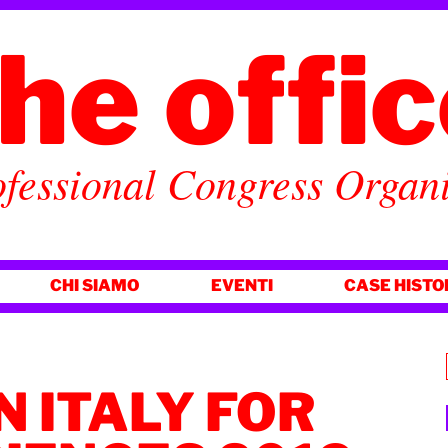
he offi
fessional Congress Organ
CHI SIAMO
EVENTI
CASE HISTO
N ITALY FOR