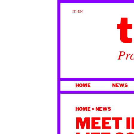
t
IT
|
EN
Pro
VAI
HOME
NEWS
AL
CONTENUTO
HOME
>
NEWS
MEET I