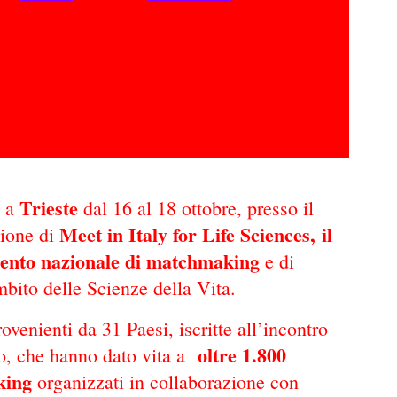
Trieste
o a
dal 16 al 18 ottobre, presso il
Meet in Italy for Life Sciences, il
zione di
ento nazionale di matchmaking
e di
bito delle Scienze della Vita.
rovenienti da 31 Paesi, iscritte all’incontro
oltre 1.800
o, che hanno dato vita a
king
organizzati in collaborazione con