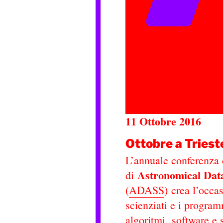
11 Ottobre 2016
Ottobre a Tries
L’annuale conferenza 
Astronomical Data
di
(
ADASS
)
crea l’occas
scienziati e i progra
algoritmi, software e s