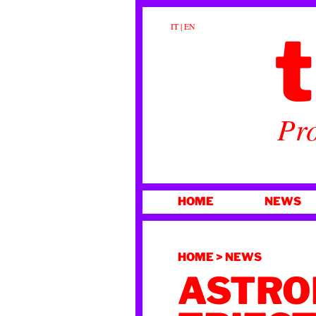
t
IT
|
EN
Pro
VAI
HOME
NEWS
AL
CONTENUTO
HOME
>
NEWS
ASTRO