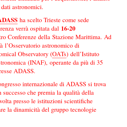
 dati astronomici.
, ADASS
ha scelto Trieste come sede
16-20
erenza verrà ospitata dal
tro Conferenze della Stazione Marittima.
Ad
rà l’Osservatorio astronomico di
nomical Observatory (
OATs
) dell’Istituto
stronomica (INAF), operante da più di 35
teresse ADASS.
congresso internazionale di ADASS si trova
 un successo che premia la qualità della
svolta presso le istituzioni scientifiche
lare la dinamicità del gruppo tecnologie