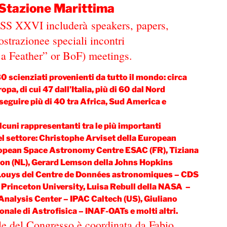
 Stazione Marittima
S XXVI includerà speakers, papers,
ostrazionee speciali incontri
f a Feather” or BoF) meetings.
 scienziati provenienti da tutto il mondo: circa
pa, di cui 47 dall’Italia, più di 60 dal Nord
 seguire più di 40 tra Africa, Sud America e
alcuni rappresentanti tra le più importanti
del settore: Christophe Arviset della European
pean Space Astronomy Centre ESAC (FR), Tiziana
tion (NL), Gerard Lemson della Johns Hopkins
e Louys del Centre de Données astronomiques – CDS
 Princeton University, Luisa Rebull della NASA –
Analysis Center – IPAC Caltech (US), Giuliano
ionale di Astrofisica – INAF-OATs e molti altri.
le del Congresso è coordinata da Fabio