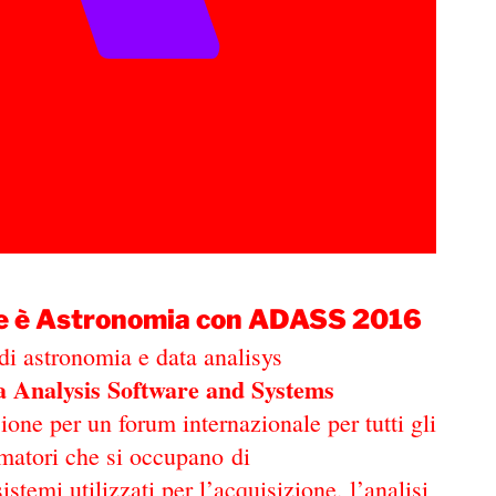
te è Astronomia con ADASS 2016
di astronomia e data analisys
 Analysis Software and Systems
ione per un forum internazionale per tutti gli
mmatori che si occupano di
istemi utilizzati per l’acquisizione, l’analisi