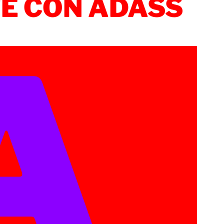
TE CON ADASS
A