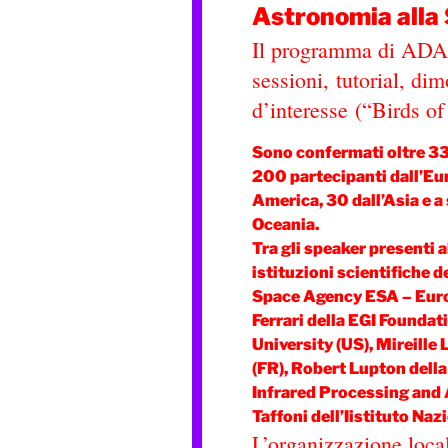
Astronomia alla
Il programma di ADAS
sessioni, tutorial, dim
d’interesse (“Birds o
Sono confermati oltre 330
200 partecipanti dall’Euro
America, 30 dall’Asia e a
Oceania.
Tra gli speaker presenti 
istituzioni scientifiche 
Space Agency ESA – Euro
Ferrari della EGI Founda
University (US), Mireill
(FR), Robert Lupton della
Infrared Processing and 
Taffoni dell’Iistituto Naz
L’organizzazione loca