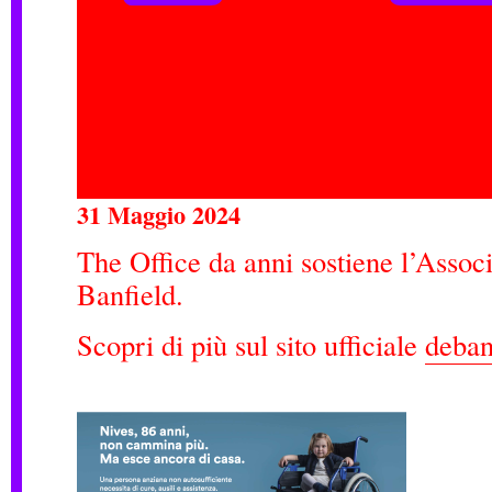
31 Maggio 2024
The Office da anni sostiene l’Assoc
Banfield.
Scopri di più sul sito ufficiale
debanf