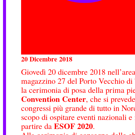
20 Dicembre 2018
Giovedì 20 dicembre 2018 nell’area 
magazzino 27 del Porto Vecchio di T
la cerimonia di posa della prima pi
Convention Center
, che si prevede
congressi più grande di tutto in Nor
scopo di ospitare eventi nazionali e 
ESOF 2020
partire da
.
Alla cerimonia di consegna delle ch