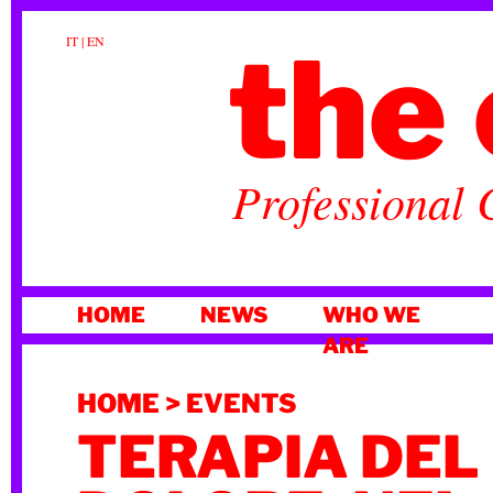
the 
IT
|
EN
Professional 
SKIP
HOME
NEWS
WHO WE
TO
ARE
CONTENT
HOME
>
EVENTS
TERAPIA DEL