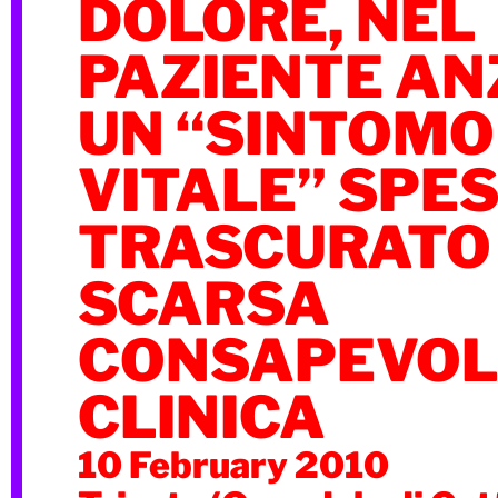
DOLORE, NEL
PAZIENTE AN
UN “SINTOMO
VITALE” SPE
TRASCURATO
SCARSA
CONSAPEVOL
CLINICA
10 February 2010