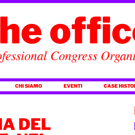
he offi
fessional Congress Organ
CHI SIAMO
EVENTI
CASE HISTO
IA DEL