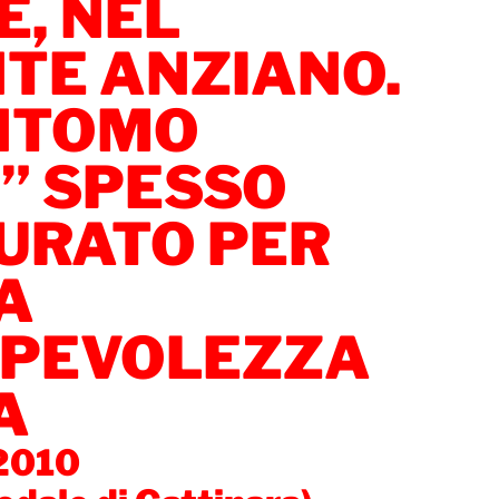
, NEL
NTE ANZIANO.
INTOMO
” SPESSO
URATO PER
A
PEVOLEZZA
A
 2010