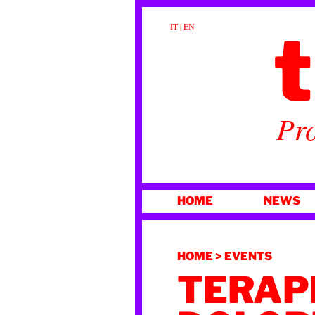
t
IT
|
EN
Pro
VAI
HOME
NEWS
AL
CONTENUTO
HOME
>
EVENTS
TERAP