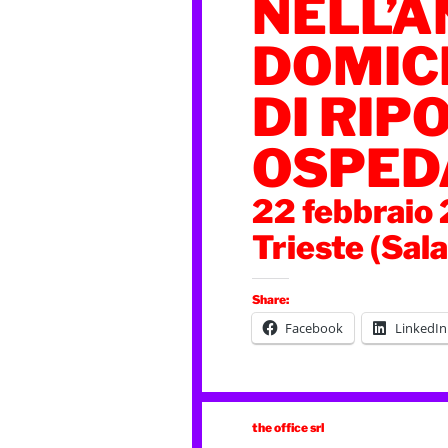
NELL’A
DOMICI
DI RIPO
OSPED
22 febbraio
Trieste (Sal
Share:
Facebook
LinkedIn
the office srl