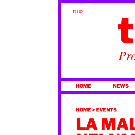
t
IT
|
EN
Pro
VAI
HOME
NEWS
AL
CONTENUTO
HOME
>
EVENTS
LA MA