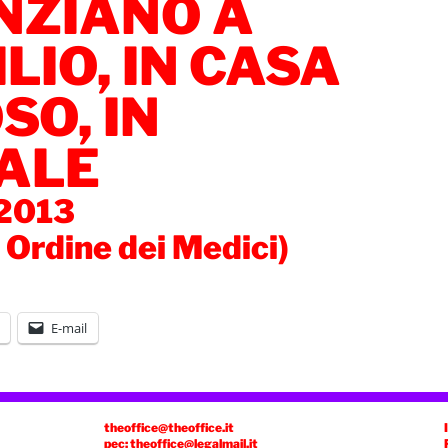
NZIANO A
LIO, IN CASA
SO, IN
ALE
 2013
a Ordine dei Medici)
E-mail
theoffice@theoffice.it
pec: theoffice@legalmail.it