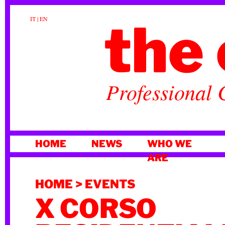
the 
IT
|
EN
Professional 
SKIP
HOME
NEWS
WHO WE
TO
ARE
CONTENT
HOME
>
EVENTS
X CORSO