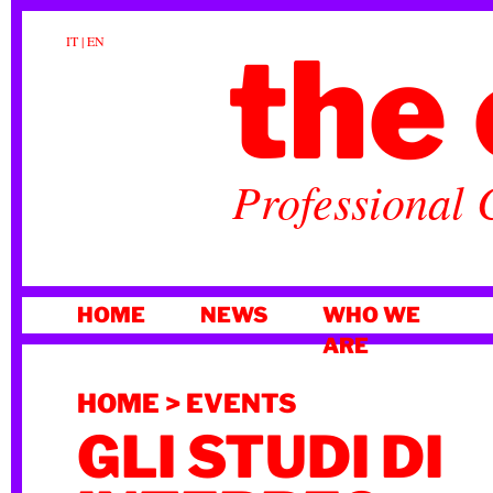
the 
IT
|
EN
Professional 
SKIP
HOME
NEWS
WHO WE
TO
ARE
CONTENT
HOME
>
EVENTS
GLI STUDI DI