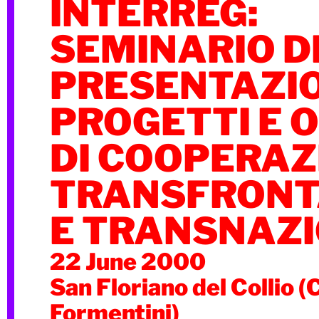
INTERREG:
SEMINARIO D
PRESENTAZI
PROGETTI E 
DI COOPERAZ
TRANSFRONT
E TRANSNAZ
22 June 2000
San Floriano del Collio (
Formentini)