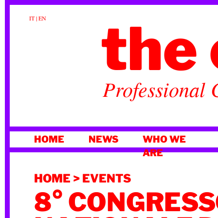
the 
IT
|
EN
Professional 
SKIP
HOME
NEWS
WHO WE
TO
ARE
CONTENT
HOME
>
EVENTS
8° CONGRES