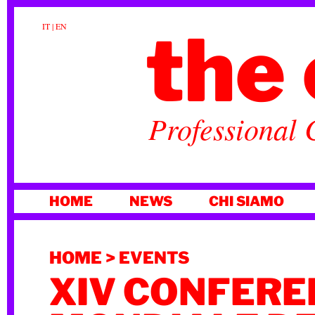
the 
IT
|
EN
Professional 
VAI
HOME
NEWS
CHI SIAMO
AL
CONTENUTO
HOME
>
EVENTS
XIV CONFER