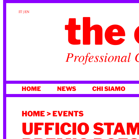
the 
IT
|
EN
Professional 
VAI
HOME
NEWS
CHI SIAMO
AL
CONTENUTO
HOME
>
EVENTS
UFFICIO STA