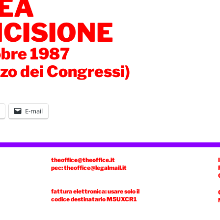
EA
NCISIONE
obre 1987
zo dei Congressi)
E-mail
theoffice@theoffice.it
pec: theoffice@legalmail.it
fattura elettronica: usare solo il
codice destinatario
M5UXCR1