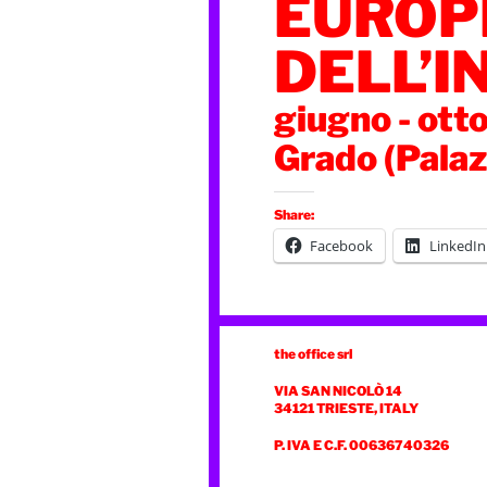
EUROP
DELL’I
giugno - ott
Grado (Palaz
Share:
Facebook
LinkedIn
the office srl
VIA SAN NICOLÒ 14
34121 TRIESTE, ITALY
P. IVA E C.F. 00636740326