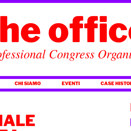
he offi
fessional Congress Organ
CHI SIAMO
EVENTI
CASE HISTO
NALE