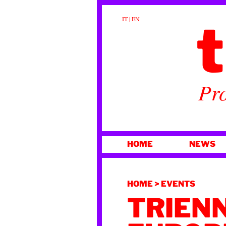
t
IT
|
EN
Pro
VAI
HOME
NEWS
AL
CONTENUTO
HOME
>
EVENTS
TRIEN