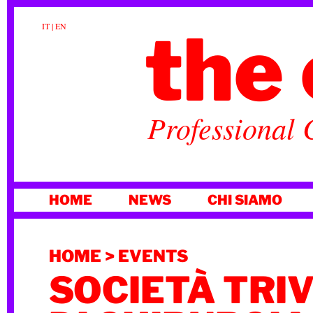
the 
IT
|
EN
Professional 
VAI
HOME
NEWS
CHI SIAMO
AL
CONTENUTO
HOME
>
EVENTS
SOCIETÀ TRI