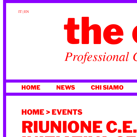
the 
IT
|
EN
Professional 
VAI
HOME
NEWS
CHI SIAMO
AL
CONTENUTO
HOME
>
EVENTS
RIUNIONE C.E.I