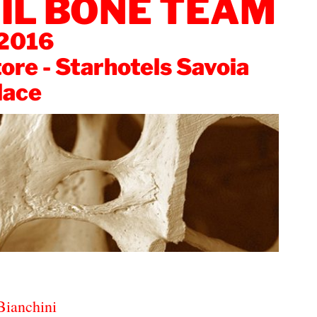
IL BONE TEAM
 2016
ore - Starhotels Savoia
lace
Bianchini