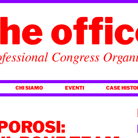
he offi
fessional Congress Organ
CHI SIAMO
EVENTI
CASE HISTO
POROSI: