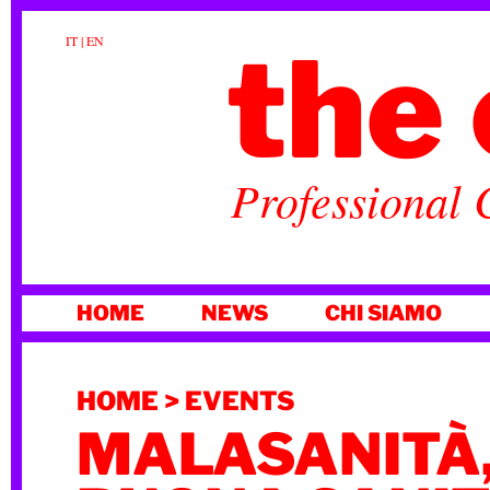
the 
IT
|
EN
Professional 
VAI
HOME
NEWS
CHI SIAMO
AL
CONTENUTO
HOME
>
EVENTS
MALASANITÀ