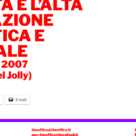
À E L’ALTA
ZIONE
ICA E
ALE
e 2007
l Jolly)
E-mail
theoffice@theoffice.it
pec: theoffice@legalmail.it