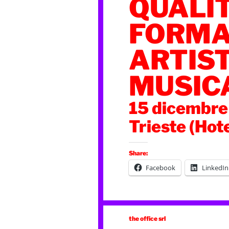
QUALIT
FORMA
ARTIST
MUSIC
15 dicembr
Trieste (Hote
Share:
Facebook
LinkedIn
the office srl