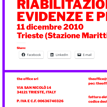
RIABILITAZI
EVIDENZE E P
11 dicembre 2010
Trieste (Stazione Marit
Share:
Facebook
LinkedIn
E-mail
the office srl
theoffice@
pec: theoff
VIA SAN NICOLÒ 14
34121 TRIESTE, ITALY
fattura ele
P. IVA E C.F. 00636740326
codice des