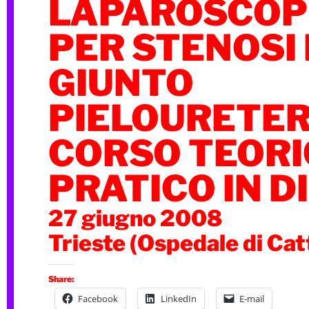
LAPAROSCOP
PER STENOSI
GIUNTO
PIELOURETER
CORSO TEORI
PRATICO IN D
27 giugno 2008
Trieste (Ospedale di Cat
Share:
Facebook
LinkedIn
E-mail