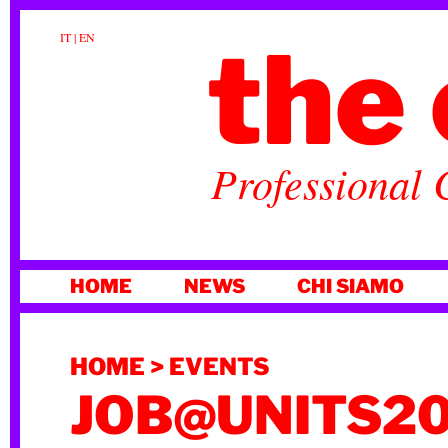
the 
IT
|
EN
Professional 
VAI
HOME
NEWS
CHI SIAMO
AL
CONTENUTO
HOME
>
EVENTS
JOB@UNITS2