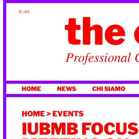
the 
IT
|
EN
Professional 
VAI
HOME
NEWS
CHI SIAMO
AL
CONTENUTO
HOME
>
EVENTS
IUBMB FOCU