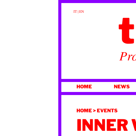
t
IT
|
EN
Pro
VAI
HOME
NEWS
AL
CONTENUTO
HOME
>
EVENTS
INNER 