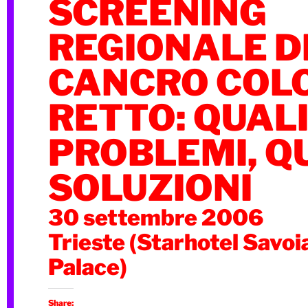
SCREENING
REGIONALE D
CANCRO COL
RETTO: QUALI 
PROBLEMI, QU
SOLUZIONI
30 settembre 2006
Trieste (Starhotel Savoi
Palace)
Share: