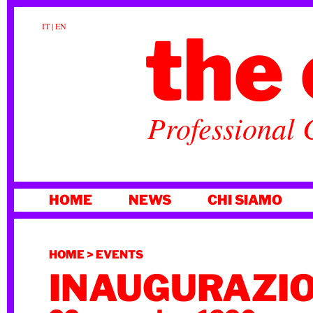
the 
IT
|
EN
Professional 
VAI
HOME
NEWS
CHI SIAMO
AL
CONTENUTO
HOME
>
EVENTS
INAUGURAZIO