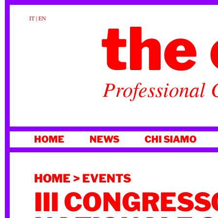
the 
IT
|
EN
Professional 
VAI
HOME
NEWS
CHI SIAMO
AL
CONTENUTO
HOME
>
EVENTS
III CONGRESS