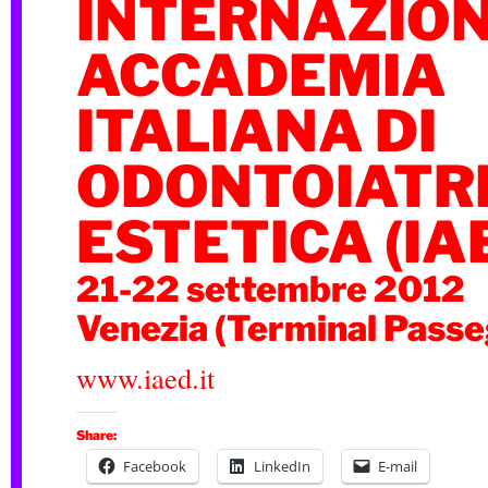
INTERNAZIO
ACCADEMIA
ITALIANA DI
ODONTOIATR
ESTETICA (IA
21-22 settembre 2012
Venezia (Terminal Passe
www.iaed.it
Share:
Facebook
LinkedIn
E-mail