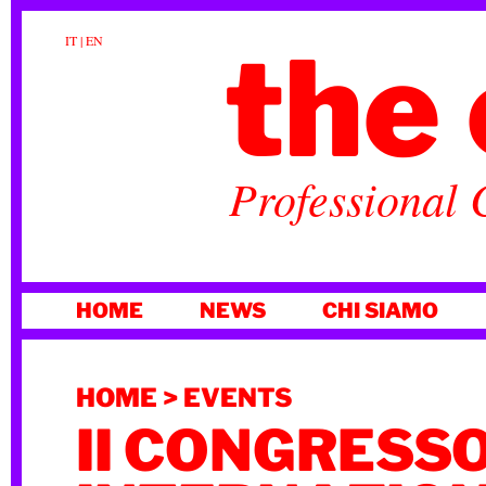
the 
IT
|
EN
Professional 
VAI
HOME
NEWS
CHI SIAMO
AL
CONTENUTO
HOME
>
EVENTS
II CONGRESS