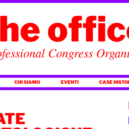
he offi
fessional Congress Organ
CHI SIAMO
EVENTI
CASE HISTO
ATE