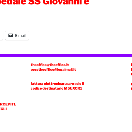
edale SS Giovanni e
E-mail
theoffice@theoffice.it
pec: theoffice@legalmail.it
fattura elettronica: usare solo il
codice destinatario
M5UXCR1
ERCEPITI.
EGLI