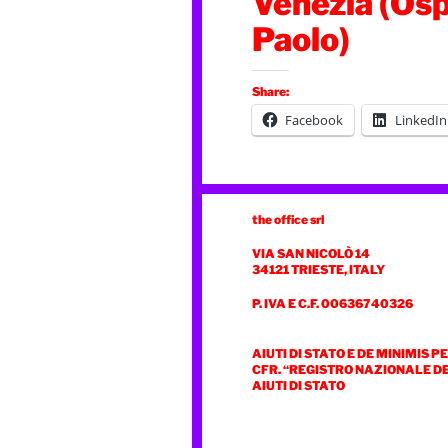
Venezia (Osp
Paolo)
Share:
Facebook
LinkedIn
the office srl
VIA SAN NICOLÒ 14
34121 TRIESTE, ITALY
P. IVA E C.F. 00636740326
AIUTI DI STATO E DE MINIMIS P
CFR. “REGISTRO NAZIONALE D
AIUTI DI STATO