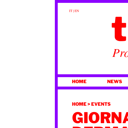
t
IT
|
EN
Pro
VAI
HOME
NEWS
AL
CONTENUTO
HOME
>
EVENTS
GIORN