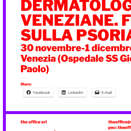
DERMATOLOG
VENEZIANE. 
SULLA PSORI
30 novembre-1 dicemb
Venezia (Ospedale SS Gi
Paolo)
Share:
Facebook
LinkedIn
E-mail
the office srl
theoffice@
pec: theoff