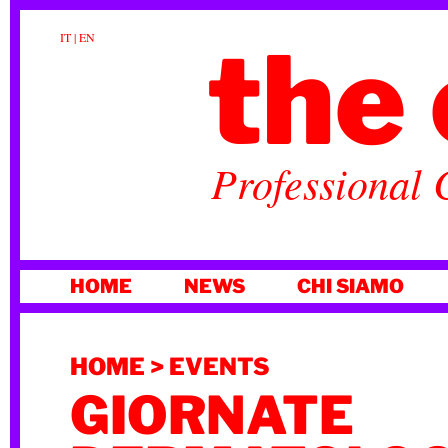
the 
IT
|
EN
Professional 
VAI
HOME
NEWS
CHI SIAMO
AL
CONTENUTO
HOME
>
EVENTS
GIORNATE