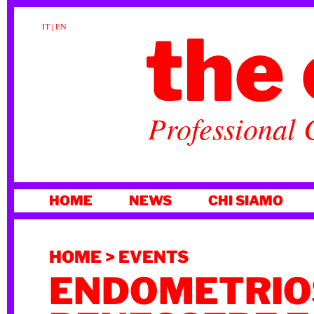
the 
IT
|
EN
Professional 
VAI
HOME
NEWS
CHI SIAMO
AL
CONTENUTO
HOME
>
EVENTS
ENDOMETRIOS