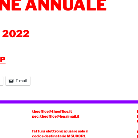
ONE ANNUALE
o 2022
NP
E-mail
theoffice@theoffice.it
pec: theoffice@legalmail.it
fattura elettronica: usare solo il
codice destinatario
M5UXCR1