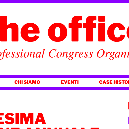
he offi
fessional Congress Organ
CHI SIAMO
EVENTI
CASE HISTO
ESIMA