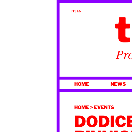
t
IT
|
EN
Pro
VAI
HOME
NEWS
AL
CONTENUTO
HOME
>
EVENTS
DODIC