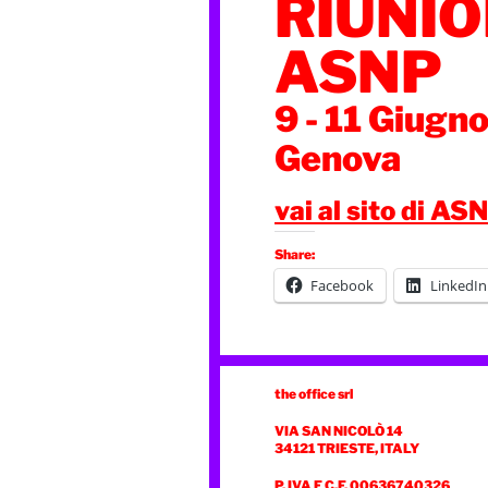
RIUNI
ASNP
9 - 11 Giugn
Genova
vai al sito di AS
Share:
Facebook
LinkedIn
the office srl
VIA SAN NICOLÒ 14
34121 TRIESTE, ITALY
P. IVA E C.F. 00636740326