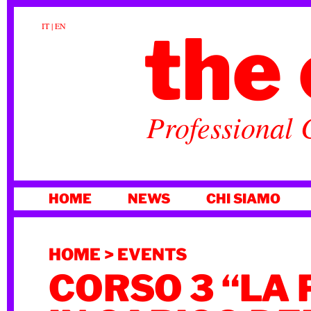
the 
IT
|
EN
Professional 
VAI
HOME
NEWS
CHI SIAMO
AL
CONTENUTO
HOME
>
EVENTS
CORSO 3 “LA