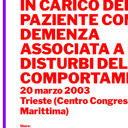
IN CARICO DE
PAZIENTE CO
DEMENZA
ASSOCIATA A
DISTURBI DEL
COMPORTAM
20 marzo 2003
Trieste (Centro Congres
Marittima)
Share: