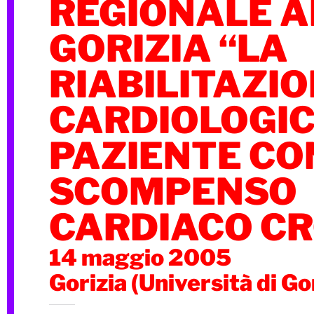
REGIONALE 
GORIZIA “LA
RIABILITAZI
CARDIOLOGIC
PAZIENTE CO
SCOMPENSO
CARDIACO CR
14 maggio 2005
Gorizia (Università di Go