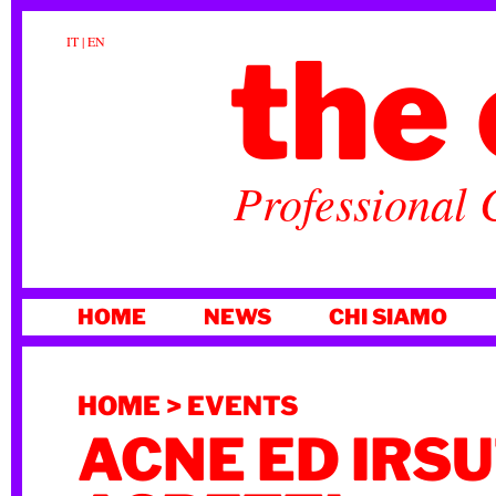
the 
IT
|
EN
Professional 
VAI
HOME
NEWS
CHI SIAMO
AL
CONTENUTO
HOME
>
EVENTS
ACNE ED IRS