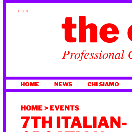
the 
IT
|
EN
Professional 
VAI
HOME
NEWS
CHI SIAMO
AL
CONTENUTO
HOME
>
EVENTS
7TH ITALIAN-