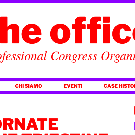
he offi
fessional Congress Organ
CHI SIAMO
EVENTI
CASE HISTO
ORNATE