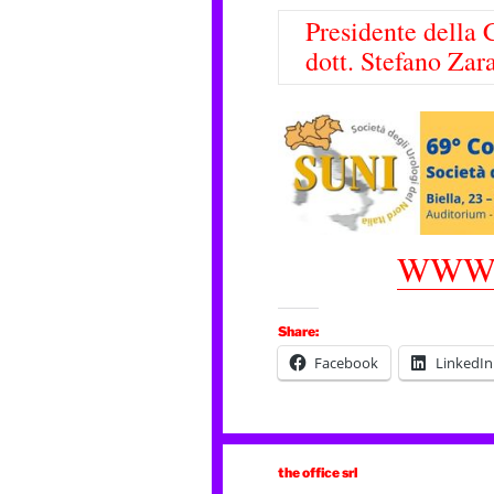
Presidente della 
dott. Stefano Zar
WWW.
Share:
Facebook
LinkedIn
the office srl