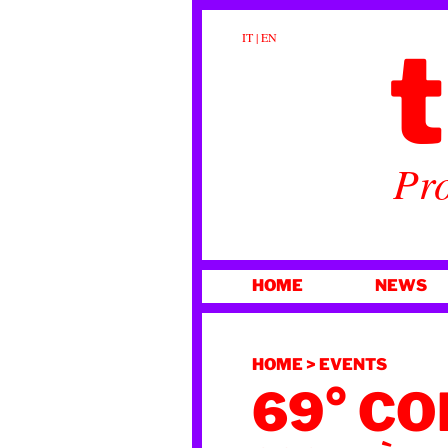
t
IT
|
EN
Pro
VAI
HOME
NEWS
AL
CONTENUTO
HOME
>
EVENTS
69° C