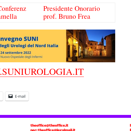
Conferenz
​Presidente Onorario
amella
prof. Bruno Frea
SUNIUROLOGIA.IT
E-mail
theoffice@theoffice.it
pec: theoffice@legalmail.it