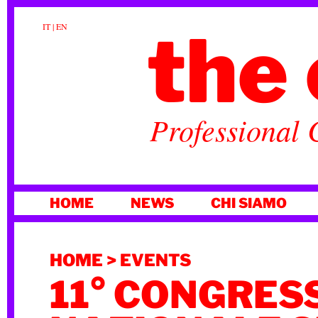
the 
IT
|
EN
Professional 
VAI
HOME
NEWS
CHI SIAMO
AL
CONTENUTO
HOME
>
EVENTS
11° CONGRES