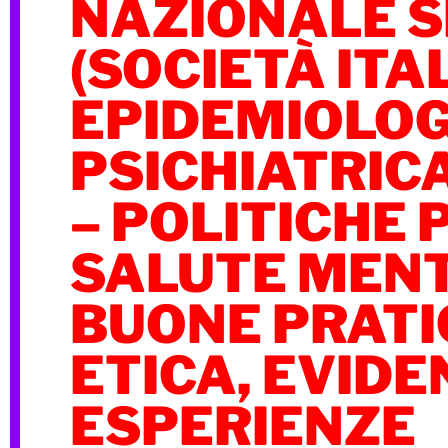
NAZIONALE S
(SOCIETÀ ITA
EPIDEMIOLOG
PSICHIATRICA
– POLITICHE 
SALUTE MENT
BUONE PRATI
ETICA, EVIDE
ESPERIENZE