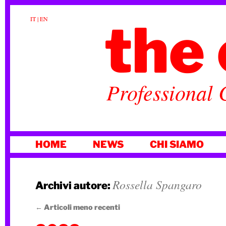
the 
IT
|
EN
Professional 
VAI
HOME
NEWS
CHI SIAMO
AL
CONTENUTO
Rossella Spangaro
Archivi autore:
←
Articoli meno recenti