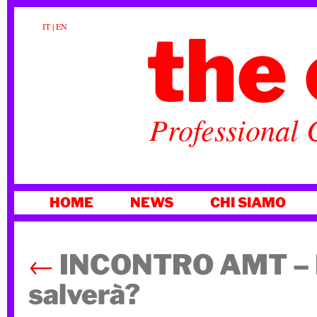
the 
IT
|
EN
Professional 
VAI
HOME
NEWS
CHI SIAMO
AL
CONTENUTO
←
INCONTRO AMT – La
salverà?