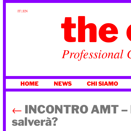
the 
IT
|
EN
Professional 
VAI
HOME
NEWS
CHI SIAMO
AL
CONTENUTO
←
INCONTRO AMT – La
salverà?