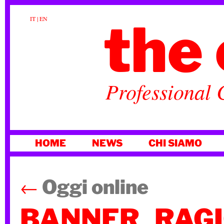
the 
IT
|
EN
Professional 
VAI
HOME
NEWS
CHI SIAMO
AL
CONTENUTO
←
Oggi online
BANNER_RAGI