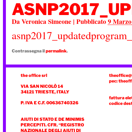
ASNP2017_U
Da
Veronica Simeone
|
Pubblicato
9 Marzo
asnp2017_updatedprogram_
Contrassegna il
permalink
.
the office srl
theoffice@
pec: theoff
VIA SAN NICOLÒ 14
34121 TRIESTE, ITALY
fattura ele
P. IVA E C.F. 00636740326
codice des
AIUTI DI STATO E DE MINIMIS
PERCEPITI. CFR. “REGISTRO
NAZIONALE DEGLI AIUTI DI