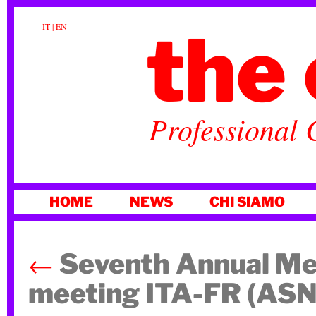
the 
IT
|
EN
Professional 
VAI
HOME
NEWS
CHI SIAMO
AL
CONTENUTO
←
Seventh Annual Mee
meeting ITA-FR (AS