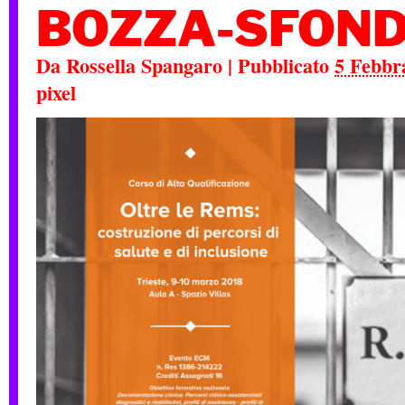
BOZZA-SFON
Da
Rossella Spangaro
|
Pubblicato
5 Febbr
pixel