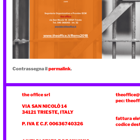
Contrassegna il
permalink
.
the office srl
theoffice@
pec: theoff
VIA SAN NICOLÒ 14
34121 TRIESTE, ITALY
fattura ele
P. IVA E C.F. 00636740326
codice des