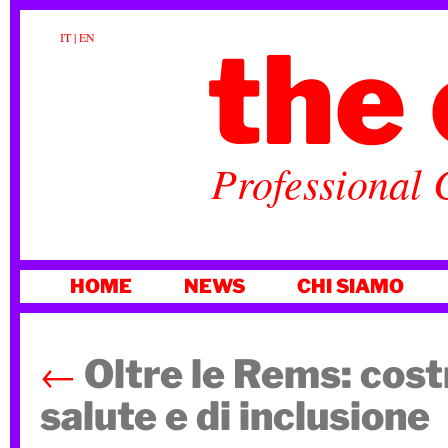
the 
IT
|
EN
Professional 
VAI
HOME
NEWS
CHI SIAMO
AL
CONTENUTO
←
Oltre le Rems: costr
salute e di inclusione