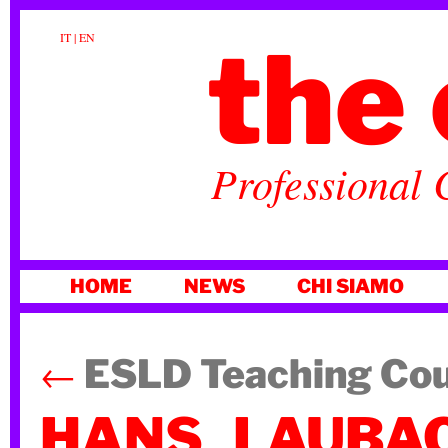
the 
IT
|
EN
Professional 
VAI
HOME
NEWS
CHI SIAMO
AL
CONTENUTO
←
ESLD Teaching Cou
HANS_LAUBA