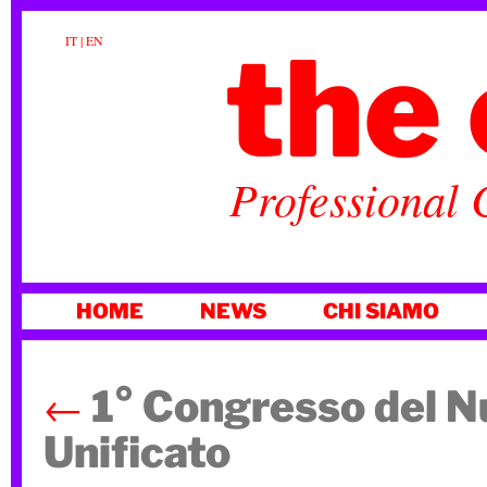
the 
IT
|
EN
Professional 
VAI
HOME
NEWS
CHI SIAMO
AL
CONTENUTO
←
1° Congresso del N
Unificato