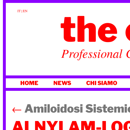
the 
IT
|
EN
Professional 
VAI
HOME
NEWS
CHI SIAMO
AL
CONTENUTO
←
Amiloidosi Sistemi
ALNYLAM-LOG