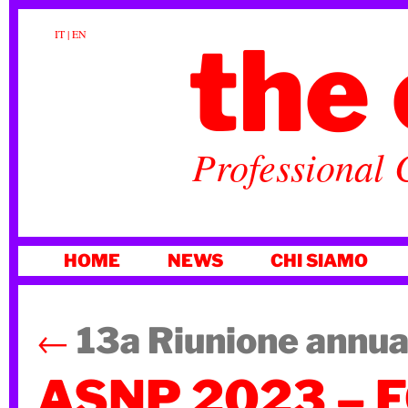
the 
IT
|
EN
Professional 
VAI
HOME
NEWS
CHI SIAMO
AL
CONTENUTO
←
13a Riunione annu
ASNP 2023 – 