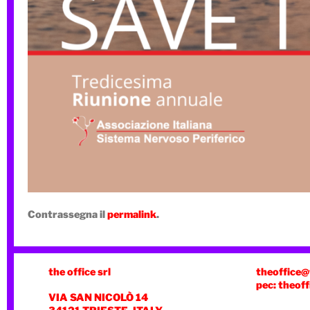
Contrassegna il
permalink
.
the office srl
theoffice@
pec: theoff
VIA SAN NICOLÒ 14