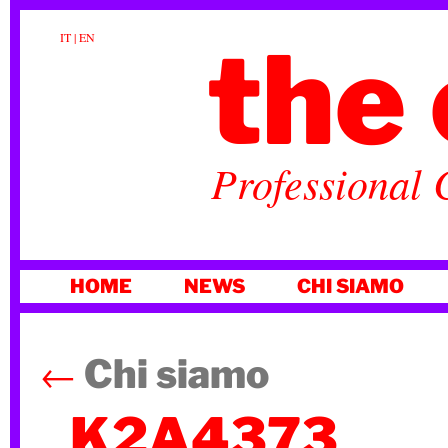
the 
IT
|
EN
Professional 
VAI
HOME
NEWS
CHI SIAMO
AL
CONTENUTO
←
Chi siamo
_K2A4373