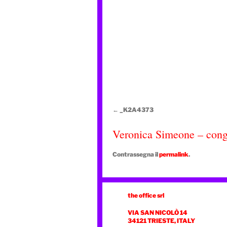
_K2A4373
Veronica Simeone – congr
Contrassegna il
permalink
.
the office srl
VIA SAN NICOLÒ 14
34121 TRIESTE, ITALY