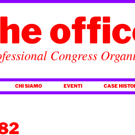
he offi
fessional Congress Organ
CHI SIAMO
EVENTI
CASE HISTO
82